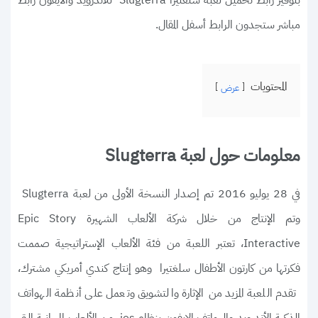
بتوفير رابط تحميل لعبة سلغتيرا Slugterra للأندرويد والأيفون رابط
مباشر ستجدون الرابط أسفل المقال.
المحتويات
عرض
معلومات حول لعبة Slugterra
في 28 يوليو 2016 تم إصدار النسخة الأولى من لعبة Slugterra
وتم الإنتاج من خلال شركة الألعاب الشهيرة Epic Story
Interactive‏، تعتبر اللعبة من فئة الألعاب الإستراتيجية صممت
فكرتها من كارتون الأطفال سلغتيرا وهو إنتاج كندي أمريكي مشترك،
تقدم اللعبة المزيد من الإثارة والتشويق وتعمل على أنظمة الهواتف
الذكية الأندرويد والهواتف الايفون بنظام ios، من الألعاب المجانية التي