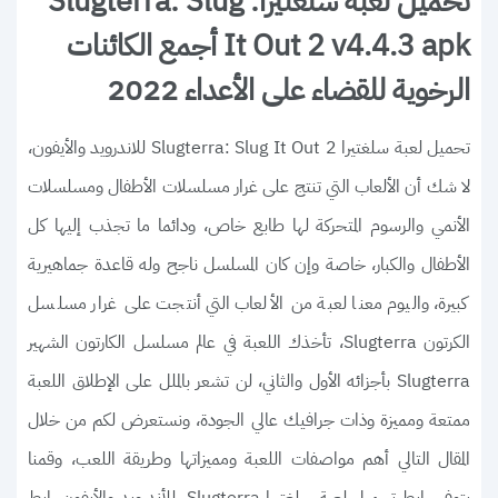
تحميل لعبة سلغتيرا: Slugterra: Slug
It Out 2 v4.4.3 apk أجمع الكائنات
الرخوية للقضاء على الأعداء 2022
تحميل لعبة سلغتيرا Slugterra: Slug It Out 2 للاندرويد والأيفون،
لا شك أن الألعاب التي تنتج على غرار مسلسلات الأطفال ومسلسلات
الأنمي والرسوم المتحركة لها طابع خاص، ودائما ما تجذب إليها كل
الأطفال والكبار، خاصة وإن كان المسلسل ناجح وله قاعدة جماهيرية
كبيرة، واليوم معنا لعبة من الألعاب التي أنتجت على غرار مسلسل
الكرتون Slugterra، تأخذك اللعبة في عالم مسلسل الكارتون الشهير
Slugterra بأجزائه الأول والثاني، لن تشعر بالملل على الإطلاق اللعبة
ممتعة ومميزة وذات جرافيك عالي الجودة، ونستعرض لكم من خلال
المقال التالي أهم مواصفات اللعبة ومميزاتها وطريقة اللعب، وقمنا