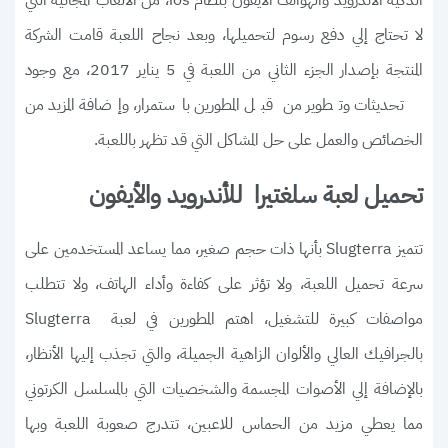
لا تحتاج إلي دفع رسوم لتحميلها، وبعد نجاح اللعبة قامت الشركة
المنتجة بإصدار الجزء الثاني من اللعبة في 5 يناير 2017، مع وجود
تحديثات وتطوير من قبل المطورين باستمرار، وإضافة المزيد من
الخصائص والعمل على حل المشاكل التي قد تظهر باللعبة.
تحميل لعبة سلغتيرا للأندرويد والأيفون
تتميز Slugterra بأنها ذات حجم صغير، مما يساعد المستخدمين على
سرعة تحميل اللعبة، ولا تؤثر على كفاءة وأداء الهاتف، ولا تتطلب
مواصفات كبيرة للتشغيل، اهتم المطورين في لعبة Slugterra
بالجرافيك العالي والألوان الزاهية الجميلة، والتي تجذب إليها الأنظار،
بالإضافة إلي الأصوات المجسمة والشخصيات التي بالمسلسل الكرتوني
مما يعطي مزيد من الحماس للاعبين، تتدرج صعوبة اللعبة وبها