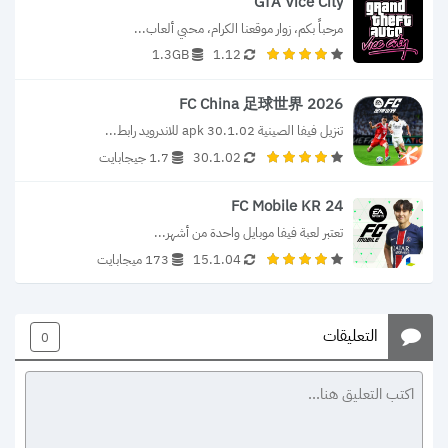
GTA Vice City
مرحباً بكم، زوار موقعنا الكرام، محبي ألعاب...
1.3GB
1.12
FC China 足球世界 2026
تنزيل فيفا الصينية 30.1.02 apk للاندرويد رابط...
30.1.02
1.7 جيجابايت
FC Mobile KR 24
تعتبر لعبة فيفا موبايل واحدة من أشهر...
15.1.04
173 ميجابايت
التعليقات
0