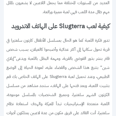
العديد من المستويات المختلفة مما يجعل اللاعبين لا يشعرون بالملل
مهم طال مدة اللعب فهي لعبة مميزة ورائعة.
كيفية لعب Slugterra على الهاتف الاندرويد
تدور فكرة اللعبة كما هو الحال بمسلسل الأطفال كارتون سلغتيرا في
قرية تحول سكانها إلي أكثر عدائية وأصبحوا كالغيلان، بسبب شخص
قام بنشر بذور الفوضي بالقرية، ومهمة البطل باللعبة ويدعى”إيلاي
شين” بتتبع هذا الشخص والقضاء عليه، لعودة الحياة إلى الوضع
الطبيعي، وعند تحميل لعبة Slugterra على الهاتف الخاص بك قم
بتثبيت اللعبة، وبعد فتحها على الهاتف، ستجد مشاهد من مسلسل
الكرتون الشهير سلغتيرا، وجميع الشخصيات بالمسلسل موجودة،
اللعبة متعددة الإستراتيجيات تبدأ المعركة والهدف استعادة نظام
سلغتيرا، أنت القائد على فريق مكون من عدة لاعبين يمتلكون أدوات