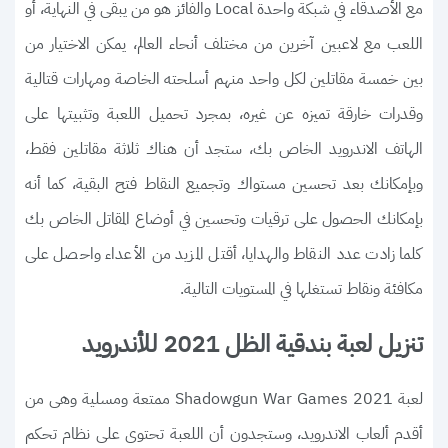
مع الأصدقاء في شبكة واحدة Local والفائز هو من يبقى في النهاية، أو
اللعب مع لاعبين آخرين من مختلف أنحاء العالم، يمكن الاختيار من
بين خمسة مقاتلين لكل واحد منهم أسلحته الخاصة ومهارات قتالية
وقدرات خارقة تميزه عن غيره، بمجرد تحميل اللعبة وتثبيتها على
الهاتف الاندرويد الخاص بك، ستجد أن هناك ثلاثة مقاتلين فقط،
وبإمكانك بعد تحسين مستواك وتجميع النقاط فتح البقية، كما أنه
بإمكانك الحصول على ترقيات وتحسين في أوضاع المقاتل الخاص بك
كلما زادت عدد النقاط والهدايا، أقتل المزيد من الأعداء واحصل على
مكافئة ونقاط تستغلها في المستويات التالية.
تنزيل لعبة بندقية الظل 2021 للأندرويد
لعبة Shadowgun War Games 2021 ممتعة ومسلية وهى من
أقدم ألعاب الاندرويد، وستجدون أن اللعبة تحتوى على نظام تحكم