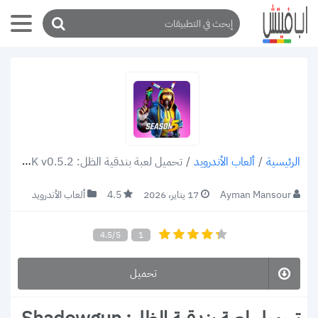
/
ألعاب الأندرويد
/
تحميل لعبة بندقية الظل: Shadowgun War Games .APK v0.5.2 للاندرويد (رابط مباشر)
الرئيسية
Ayman Mansour
17 يناير، 2026
4.5
ألعاب الأندرويد
4.5/5
1
تحميل