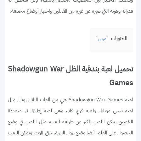
ويمكنك الاختيار بين شخصيات مختلفة باللعبة، وكل شخص له
قدراته وقوته التي تميزه عن غيره من المقاتلين واختيار أوضاع مختلفة.
المحتويات
عرض
تحميل لعبة بندقية الظل Shadowgun War
Games
لعبة Shadowgun War Games هي من ألعاب الباتل رويال مثل
لعبة ببجى موبايل ولعبة فري فاير، وهى لعبة إطلاق نار متعددة
اللاعبين يمكن اللعب بأكثر من طريقة للعب، مثل اللعب في وضع
الحصول على العلم، أيضا وضع نزول الفريق حتى الموت، ويمكن اللعب