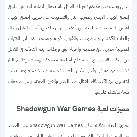
سهل وبسيط، ويمكنكم تحريك المقاتل باستعمال أصابع اليد عن طريق
إصبع الإبهام الأيسر، ولضرب النار والتصويت عن طريق إصبع الإبهام
الأيمن، الرسومات باللعبة من أفضل الرسومات في ألعاب الباتل رويال
وألعاب الأكشن والتصويب، والألوان قوية وعميقة، كما أن المؤثرات
الصوتية مميزة، مع تصميم واجهة أنيق وجذاب، يتم التحكم في المقاتل
من المنظور الأول، مع استخدام أسلحة محددة للهجوم وإطلاق النار
تختلف من مقاتل وأخر، يمكن اللعب خمسة ضد خمسة وهنا يجب
التنسيق مع الأصدقاء للقتال ضد العدو والفوز بالمعركة، وشن هجمات
قوية للقضاء عليهم.
مميزات لعبة Shadowgun War Games
تحتوي لعبة بندقية الظل Shadowgun War Games على العديد
من المميزات الرائعة والتي جعلتها من أشهر ألعاب الباتل رويال وتنافس