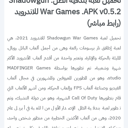
تحميل لعبة بندقية الظل: Shadowgun
War Games .APK v0.5.2 للاندرويد
(رابط مباشر)
تحميل لعبة Shadowgun War Games للاندرويد 2021، هي
لعبة إطلاق نار برسومات رائعة وهى من أجمل ألعاب الباتل رويال،
المليئة بالحركة والإثارة، وتعتبر واحدة من أقدم ألعاب الأندرويد الأكثر
شهرة وشعبية، تم تطويرها بواسطة MADFINGER Games
studio، وهو من المطورين المعروفين والمشهورين في مجال ألعاب
الفيديو وصناعة ألعاب FPS وإلعاب الحركة، ومن أشهر الألعاب التي
قام بتطويرها Call Of Duty الشهيرة، وهو من دولة التشيك، وتم
تطوير لعبة بندقية الظل الإصدار الأول من اللعبة في أبريل عام
2020، وهى من ألعاب الأكشن الخطيرة من منظور شخص واحد،