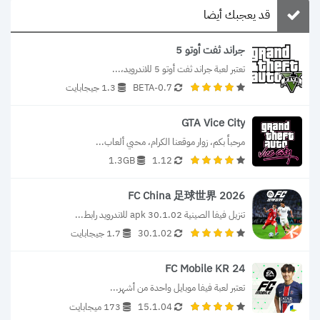
قد يعجبك أيضا
جراند ثفت أوتو 5
تعتبر لعبة جراند ثفت أوتو 5 للاندرويد،...
0.7-BETA
1.3 جيجابايت
GTA Vice City
مرحباً بكم، زوار موقعنا الكرام، محبي ألعاب...
1.3GB
1.12
FC China 足球世界 2026
تنزيل فيفا الصينية 30.1.02 apk للاندرويد رابط...
30.1.02
1.7 جيجابايت
FC Mobile KR 24
تعتبر لعبة فيفا موبايل واحدة من أشهر...
15.1.04
173 ميجابايت