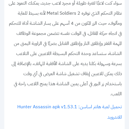
سواء كنت لاعبًا لفترة طويلة أو مجرد لاعب جديد، يمكنك التعود على
نظام التحكم الذي توفره Metal Soldiers 2 لأنه بسيط للغاية
ومألوف، حيث الزر المكون من 4 أسهم على يسار الشاشة أداة للتحكم
في اتجاه حركة المقاتل، في الوقت نفسه تتضمن مجموعة الوظائف
المهمة القفز وإطلاق النار وإطلاق القنابل بصريًا في الزاوية اليمنى من
الشاشة، ستساعد وحدة التحكم البسيطة اللاعبين على التلاعب
بسرعة وسهولة بكلتا يديه على الشاشة الأفقية للهاتف، بالإضافة إلى
ذلك يمكن للاعبين إيقاف تشغيل شاشة العرض في أي وقت
باستخدام زر البور في أعلى يمين الشاشة هذا يمنح اللاعب راحة في
اللعب.
تحميل لعبة هانتر اساسن: Hunter Assassin apk v1.53.1
للاندرويد