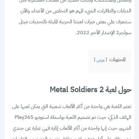
والقنابل والمسدسات، وكذلك العديد من المعدات العسكرية مثل
الدبابات والطائرات، الشيء المهم هو التخلص من الأعداء، والآن
سنتعرف علي بعض ميزات لعبتنا الحربية المليئة بالتحديات ميتل
سولجر2 الإصدار الأخير 2022.
المحتويات
عرض
حول لعبة Metal Soldiers 2
تعتبر اللعبة هي واحدة من أكثر الألعاب شعبية التي يمكن لعبها على
الهاتف الذكي، حيث تم تصميم اللعبة بواسطة استوديو Play365
الشهير، حيث إنها واحدة من أكثر الألعاب إثارة فهي عبارة عن جندي
مدرب قادر على أداء عدة مهام مختلفة، وتوجد العديد من المغامرات