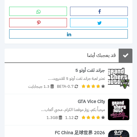
قد يعجبك أيضا
جراند ثفت أوتو 5
تعتبر لعبة جراند ثفت أوتو 5 للاندرويد،...
0.7-BETA
1.3 جيجابايت
GTA Vice City
مرحباً بكم، زوار موقعنا الكرام، محبي ألعاب...
1.3GB
1.12
FC China 足球世界 2026