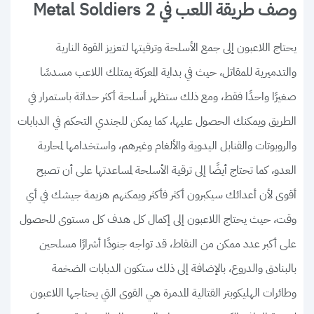
وصف طريقة اللعب في Metal Soldiers 2
يحتاج اللاعبون إلى جمع الأسلحة وترقيتها لتعزيز القوة النارية
والتدميرية للمقاتل، حيث في بداية المعركة يمتلك اللاعب مسدسًا
صغيرًا واحدًا فقط، ومع ذلك ستظهر أسلحة أكثر حداثة باستمرار في
الطريق ويمكنك الحصول عليها، كما يمكن للجندي التحكم في الدبابات
والروبوتات والقنابل اليدوية والألغام وغيرهم، واستخدامها لمحاربة
العدو، كما تحتاج أيضًا إلى ترقية الأسلحة لمساعدتها على أن تصبح
أقوى لأن أعدائك سيكبرون أكثر فأكثر ويمكنهم هزيمة جيشك في أي
وقت، حيث يحتاج اللاعبون إلى إكمال كل هدف كل مستوى للحصول
على أكبر عدد ممكن من النقاط، قد تواجه جنودًا أشرارًا مسلحين
بالبنادق والدروع، بالإضافة إلى ذلك ستكون الدبابات الضخمة
وطائرات الهليكوبتر القتالية المدمرة هي القوى التي يحتاجها اللاعبون