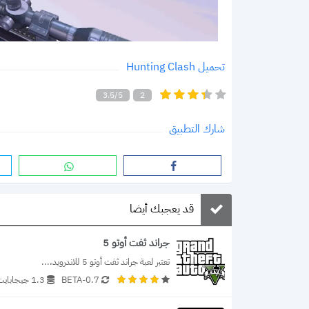
تحميل Hunting Clash
3.5/5
2
شارك التطبيق
قد يعجبك أيضا
جراند ثفت أوتو 5
تعتبر لعبة جراند ثفت أوتو 5 للاندرويد،...
0.7-BETA
1.3 جيجابايت