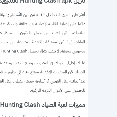
تنزيل Hunting Clash apk للاندرويد رابط مباشر
أعثر على الحيوانات داخل الغابة من بين الأشجار والنبات
دائما على إصابة القلب، لإصابته من طلقة واحدة، هذا 
سلاحك، أماكن الصيد من أجمل ما يكون من مناظر طبيعية 
الغابات في أماكن مختلفة، الأهداف متنوعة من حيوانات 
ووحوش مخيفة، لا تنتظر كثيرًا، تحميل Hunting Clash للاندرويد أحدث إصدار 2021 وأبدأ رحلة الصيد.
عليك إظهار مهارتك في التصويب وتتبع الهدف وحدد نق
الصياد، لأن المستويات المتقدمة تحتاج منك إلى تطوير سل
تبدأ بدائية مثل القوس أو أسلحة حديثة متطورة مثل الق
للحصول على الأموال اللازمة للترقية.
مميزات لعبة الصياد Hunting Clash