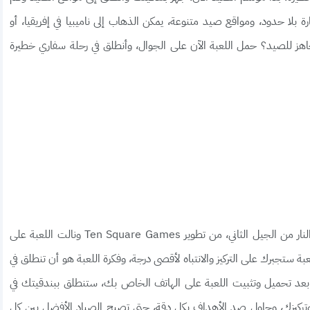
اد الحيوانات البرية، مع لعبة Hunting Clash إثارة بلا حدود، ومواقع صيد متنوعة، يمكن الذهاب إلى ناميبيا في إفريقيا، أو
جاهز للصيد؟ حمل اللعبة الآن على الجوال، وأنطلق في رحلة سفاري خطيرة
تعتبر لعبة محاكي الصياد هي من ألعاب الصيد وإطلاق النار من الجيل الثاني، من تطوير Ten Square Games ونالت اللعبة على
ة ستجبرك على التركيز والانتباه لأقصى درجة، وفكرة اللعبة هو أن تنطلق في
ة، بعد تحميل وتثبيت اللعبة على الهاتف الخاص بك، ستنطلق ببندقيتك في
 وتركيزك، وحاول صد الأهداف بكل دقة، حتى تصبح الصياد الأفضل بين كل