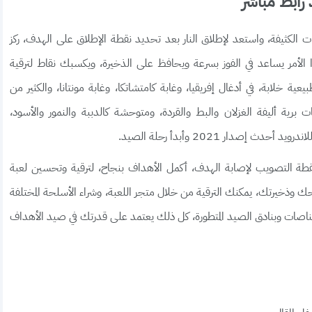
ات الكثيفة، واستعد لإطلاق النار بعد تحديد نقطة الإطلاق على الهدف، ركز
الأمر يساعد في الفوز بسرعة ويحافظ على الذخيرة، ويكسبك نقاط لترقية
خلابة، في أدغال إفريقيا، وغابة كامتشاتكا، وغابة مونتانا، والكثير من
برية أليفة الغزلان والبط والقردة، ومتوحشة كالدببة والنمور والأسود،
طة التصويب لإصابة الهدف، أكمل الأهداف بنجاح، لترقية وتحسين لعبة
احك وذخيرتك، يمكنك الترقية من خلال متجر اللعبة، وشراء الأسلحة المختلفة
ناصات وبنادق الصيد المتطورة، كل ذلك يعتمد على قدرتك في صيد الأهداف