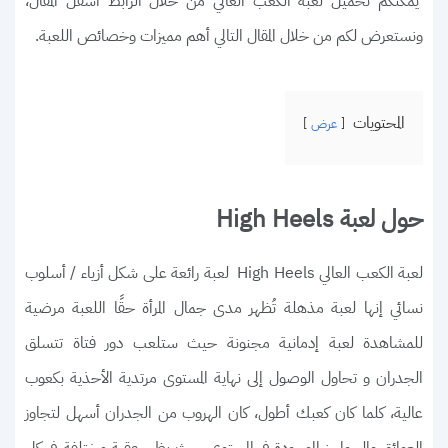
يمكنكم تحميل لعبة الكعب العالي من خلال الرابط أسفل المقال،
ونستعرض لكم من خلال المقال التالي أهم مميزات وخصائص اللعبة.
المحتويات
عرض
حول لعبة High Heels
لعبة الكعب العالي High Heels لعبة رائعة على شكل أزياء / أسلوب
نسائي إنها لعبة مذهلة تُظهر مدى جمال المرأة حقًا اللعبة مرضية
للمشاهدة لعبة إدمانية مجنونة حيث ستلعب دور فتاة تتسلق
الجدران و تحاول الوصول إلى نهاية المستوى مرتدية الأحذية بكعوب
عالية، كلما كان كعبك أطول، كان الهروب من الجدران أسهل لتجاوز