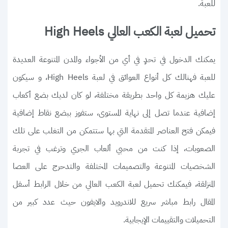
للعبة.
تحميل لعبة الكعب العالي High Heels
يمكنك الدخول في تحدٍ في أي من الأجواء والمدن المتنوعة العديدة
للعبة فهنالك كل أنواع العوائق في لعبة High Heels، و سيكون
عليك هزيمة كل واحد بطريقة مختلفة، لو كان لديك بضع أكعاب
إضافية عندما تصل إلى نهاية المستوى، ستفوز ببضع نقاط إضافية
فيمكن فتح العناصر المتقدمة التي بها ستتمكن من التغلب على تلك
الصعوبات، إذا كنت من محبي ألعاب الجري وترغب في تجربة
الشخصيات المتنوعة والتصميمات المختلفة والتدحرج على العصا
المنزلقة، فيمكنك تحميل لعبة الكعب العالي من خلال الرابط أسفل
المقال رابط مباشر سريع للاندرويد والايفون حيث عدد كبير من
التحميلات والتقييمات الإيجابية.