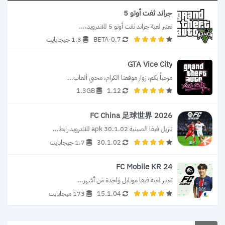
جراند ثفت أوتو 5
تعتبر لعبة جراند ثفت أوتو 5 للاندرويد،...
0.7-BETA
1.3 جيجابايت
GTA Vice City
مرحباً بكم، زوار موقعنا الكرام، محبي ألعاب...
1.3GB
1.12
FC China 足球世界 2026
تنزيل فيفا الصينية 30.1.02 apk للاندرويد رابط...
30.1.02
1.7 جيجابايت
FC Mobile KR 24
تعتبر لعبة فيفا موبايل واحدة من أشهر...
15.1.04
173 ميجابايت