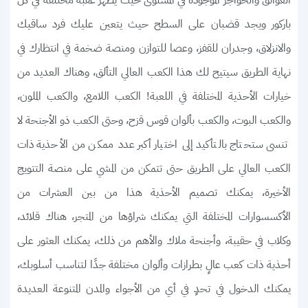
العوائق والحواجز الموجودة في المستوى حيث يظهر عقبة مختلفة في كل
باركور ويجد قضبان على السطح حيث يتعين عليك فرد ساقيك
والانزلاق، وجدران للقفز، وعصا للتوازن ومنصة ضخمة في انتظارك في
نهاية الطريق سيتيح لك هذا الكعب العالي التألق، وهناك العديد من
خيارات الأحذية المختلفة في اللعبة! الكعب اللامع، والكعب الملون،
والكعب البوت، والكعب بألوان قوس قزح، وحتى الكعب ذو الأجنحة لا
تنسى ستحتاج بالتأكيد إلى اختيار أكبر عدد ممكن من الأحذية ذات
الكعب العالي على الطريق حتى تتمكن من المشي على منصة التتويج
الأخيرة، يمكنك تصميم الأحذية هذا من بين العشرات من
الأكسسوارات المختلفة التي يمكنك شراؤها من المتجر، هناك قلائد،
وكلاب في حقيبة، وأجنحة ملاك والأهم من ذلك، يمكنك العثور على
أحذية ذات كعب عالٍ بطرازات وألوان مختلفة جدًا لتناسب أسلوبك،
يمكنك الدخول في تحدٍ في أي من الأجواء والمدن المتنوعة العديدة