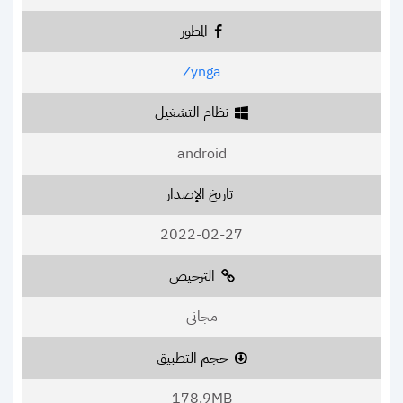
المطور
Zynga
نظام التشغيل
android
تاريخ الإصدار
2022-02-27
الترخيص
مجاني
حجم التطبيق
178.9MB