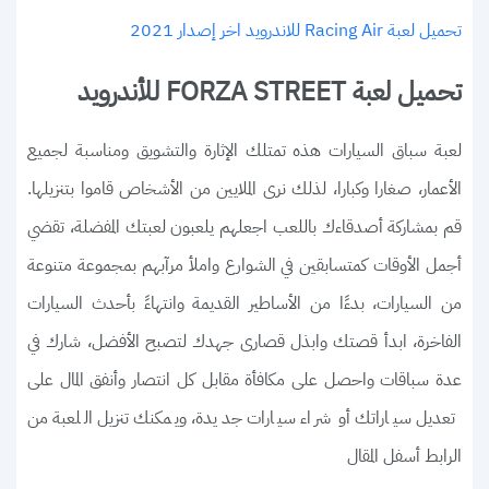
تحميل لعبة Racing Air للاندرويد اخر إصدار 2021
تحميل لعبة FORZA STREET للأندرويد
لعبة سباق السيارات هذه تمتلك الإثارة والتشويق ومناسبة لجميع
الأعمار، صغارا وكبارا، لذلك نرى الملايين من الأشخاص قاموا بتنزيلها.
قم بمشاركة أصدقاءك باللعب اجعلهم يلعبون لعبتك المفضلة، تقضي
أجمل الأوقات كمتسابقين في الشوارع واملأ مرآبهم بمجموعة متنوعة
من السيارات، بدءًا من الأساطير القديمة وانتهاءً بأحدث السيارات
الفاخرة، ابدأ قصتك وابذل قصارى جهدك لتصبح الأفضل، شارك في
عدة سباقات واحصل على مكافأة مقابل كل انتصار وأنفق المال على
تعديل سياراتك أو شراء سيارات جديدة، ويمكنك تنزيل اللعبة من
الرابط أسفل المقال