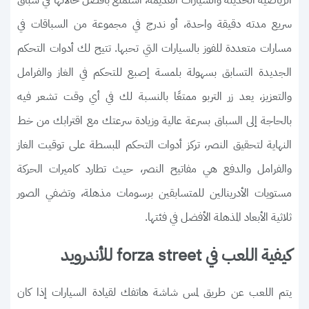
سريع مدته دقيقة واحدة، أو ندرج في مجموعة من السباقات في
مسارات متعددة للفوز بالسيارات التي تحبها. تتيح لك أدوات التحكم
الجديدة التسابق بسهولة بلمسة إصبع للتحكم في الغاز والفرامل
والتعزيز، يعد زر التربو ممتعًا بالنسبة لك في أي وقت تشعر فيه
بالحاجة إلى السباق بسرعة عالية وزيادة سرعتك مع اقترابك من خط
النهاية لتحقيق النصر، تركز أدوات التحكم المبسطة على توقيت الغاز
والفرامل والدفع هي مفاتيح النصر، حيث تطارد كاميرات الحركة
مستويات الأدرينالين للمتسابقين برسومات مذهلة، وتضفي الصور
ثلاثية الأبعاد المذهلة الأفضل في فئتها.
كيفية اللعب في forza street للأندرويد
يتم اللعب عن طريق لمس شاشة هاتفك لقيادة السيارات إذا كان