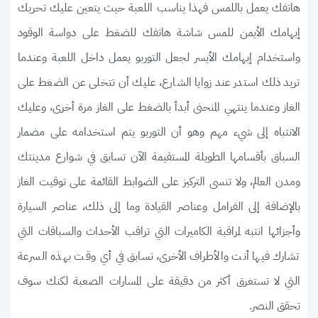
هاتفك يعمل باللمس فهذا يناسب اللعبة حيث يتعين عليك تحريك
إبهامك الأيمن للمس شاشة هاتفك للضغط على دواسة الوقود
واستخدام إبهامك الأيسر لجعل التوربو يعمل داخل اللعبة وعندما
تريد ذلك استدر عند زوايا الشارع، عليك أن تتخلى عن الضغط على
الغاز وعندما ينتهي المنحنى أبدأ بالضغط على الغاز مرة أخرى، وعليك
الانتباه إلى شيء مهم وهو أن التوربو يتم استخدامه على مضمار
السباق بأقسامها الطويلة المستقيمة الآن تسابق في شوارع مدينتك
ومدن العالم، ولا تنسى التركيز على الضوابط القائمة على توقيت الغاز
بالإضافة إلى الفرامل وعناصر القيادة وما إلى ذلك، عناصر السيارة
وأجزائها انتبه لمراقبة الكاميرات التي تراقب الأحداث والسباقات التي
تشارك فيها أنت والأطراف الأخرى، تسابق في أي وقت بهذه السرعة
التي لا تستغرق أكثر من دقيقة على المسارات الصعبة لكنك سوف
تحقق النصر.