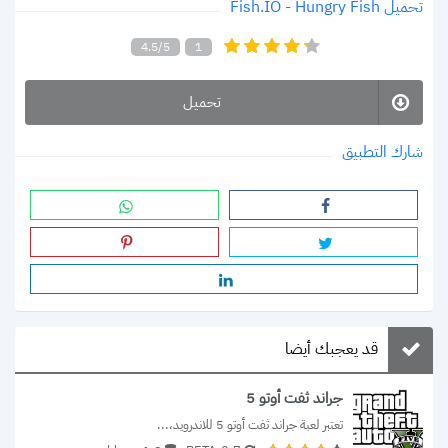
تحميل Fish.IO - Hungry Fish
4.5/5
1
تحميل
شارك التطبيق
قد يعجبك أيضا
جراند ثفت أوتو 5
تعتبر لعبة جراند ثفت أوتو 5 للاندرويد،...