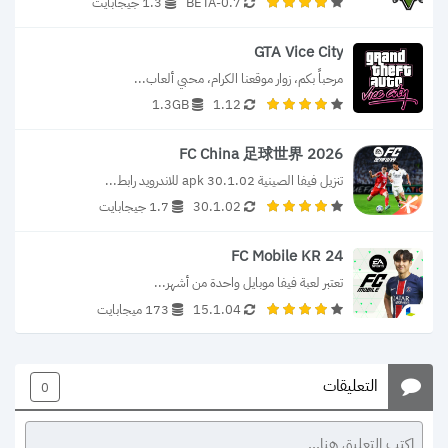
0.7-BETA
1.3 جيجابايت
GTA Vice City
مرحباً بكم، زوار موقعنا الكرام، محبي ألعاب...
1.3GB
1.12
FC China 足球世界 2026
تنزيل فيفا الصينية 30.1.02 apk للاندرويد رابط...
30.1.02
1.7 جيجابايت
FC Mobile KR 24
تعتبر لعبة فيفا موبايل واحدة من أشهر...
15.1.04
173 ميجابايت
التعليقات
0