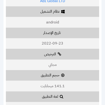
ABI Global LTD
نظام التشغيل
android
تاريخ الإصدار
2022-09-23
الترخيص
مجاني
حجم التطبيق
141.1 ميجابايت
لغة التطبيق