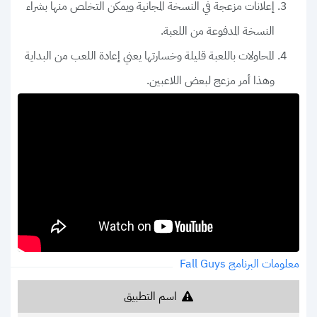
إعلانات مزعجة في النسخة المجانية ويمكن التخلص منها بشراء
النسخة المدفوعة من اللعبة.
المحاولات باللعبة قليلة وخسارتها يعني إعادة اللعب من البداية
وهذا أمر مزعج لبعض اللاعبين.
معلومات البرنامج Fall Guys
اسم التطبيق