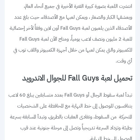
انتشرت اللعبة بصورة كبيرة الفترة الأخيرة في جميع أنحاء العالم،
ويعشقها الكبار والصغار ، ويمكن لعبها مع الأصدقاء، حيث بلغ عدد
الأصدقاء الذين يلعبون لعبة Fall Guys أون لاين وفقاً لأخر إحصائية
للعبة 2 مليون ونصف لاعب يومياً، ومتاح الآن لعبة Fall Guys
للكمبيوتر والتي يمكن لعبها من خلال أجهزة الكمبيوتر واللاب توب في
أي وقت.
تحميل لعبة Fall Guys للجوال الاندرويد
تبدأ لعبة سقوط الرجال أو Fall Guys بعدد متسابقين يبلغ 60 لاعب
يتنافسون للوصول إلى خط النهاية مع المحافظة على الشخصيات
المتحركة من السقوط، وتفادى العقبات بالطريق، وتبدأ المسابقة بسرعة
بطيئة وتزداد السرعة تدريجياً وتصل إلى مرحلة جنونية عند قرب
الوصول إلى خط النهاية.