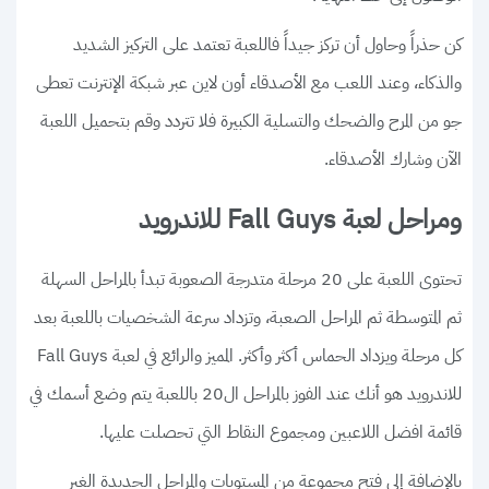
كن حذراً وحاول أن تركز جيداً فاللعبة تعتمد على التركيز الشديد
والذكاء، وعند اللعب مع الأصدقاء أون لاين عبر شبكة الإنترنت تعطى
جو من المرح والضحك والتسلية الكبيرة فلا تتردد وقم بتحميل اللعبة
الآن وشارك الأصدقاء.
ومراحل لعبة Fall Guys للاندرويد
تحتوى اللعبة على 20 مرحلة متدرجة الصعوبة تبدأ بالمراحل السهلة
ثم المتوسطة ثم المراحل الصعبة، وتزداد سرعة الشخصيات باللعبة بعد
كل مرحلة ويزداد الحماس أكثر وأكثر. المميز والرائع في لعبة Fall Guys
للاندرويد هو أنك عند الفوز بالمراحل ال20 باللعبة يتم وضع أسمك في
قائمة افضل اللاعبين ومجموع النقاط التي تحصلت عليها.
بالإضافة إلى فتح مجموعة من المستويات والمراحل الجديدة الغير