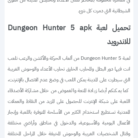
في مغامرة محفوفة بالمخاطر لقتال الأعداء وتخليص المدينة من القوى
الشيطانية التي دمرت كل شئ.
تحميل لعبة Dungeon Hunter 5 apk
للاندرويد
لعبة Dungeon Hunter 5 من ألعاب الحركة والأكشن والرعب تلعب
انت فيها دور البطل والمحارب الخارق تحارب الأعداء والوحوش الغريبة
التي سيطرت على المدينة يمكن اللعب في وضع عدم الاتصال بالإنترنت،
كما يمكنكم أيضا زيادة المتعة والغموض من خلال مشاركة الأصدقاء
اللعبة على شبكة الإنترنت للحصول على المزيد من النقاط والعملات
المعدنية تستطيع استخدام الكثير من الأسلحة المتوفرة باللعبة وإنجاز
الأعمال اليومية والأسبوعية، والدخول في مناطق وأراضي مختلفة
وقتال الشخصيات الغريبة والوحوش المخيفة خلال المراحل المختلفة