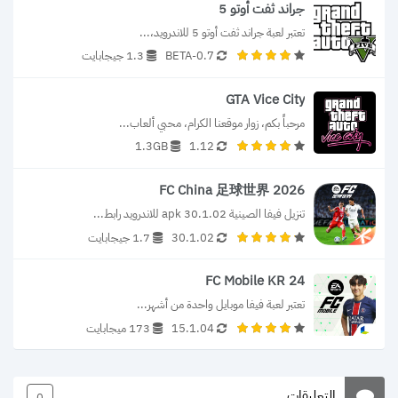
جراند ثفت أوتو 5
تعتبر لعبة جراند ثفت أوتو 5 للاندرويد،...
0.7-BETA
1.3 جيجابايت
GTA Vice City
مرحباً بكم، زوار موقعنا الكرام، محبي ألعاب...
1.3GB
1.12
FC China 足球世界 2026
تنزيل فيفا الصينية 30.1.02 apk للاندرويد رابط...
30.1.02
1.7 جيجابايت
FC Mobile KR 24
تعتبر لعبة فيفا موبايل واحدة من أشهر...
15.1.04
173 ميجابايت
التعليقات
0