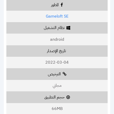
المطور
Gameloft SE
نظام التشغيل
android
تاريخ الإصدار
2022-03-04
الترخيص
مجاني
حجم التطبيق
66MB