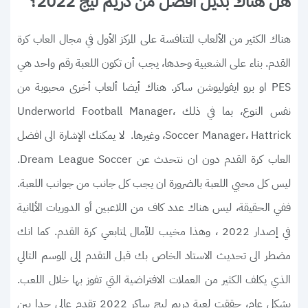
هل هناك بديل افضل من دريم ليج 2022؟
هناك الكثير من الألعاب المتنافسة على المركز الأول في مجال العاب كرة
القدم. بناء على الشعبية وحدها، يجب أن تكون اللعبة رقم واحد هي
PES او برو ايفوليوشن ساكر. هناك أيضا ألعاب أخرى محبوبة من
نفس النوع، بما في ذلك Underworld Football Manager،
Soccer Manager، Hattrick، وغيرها. لا يمكنك الإشارة الى افضل
العاب كرة القدم دون ان نتحدث عن Dream League Soccer.
ليس كل محبي اللعبة بالضرورة ان يجب كل جانب من جوانب اللعبة.
ففي الحقيقة، ليس هناك عدد كاف من اللاعبين أو الدوريات الألمانية
في إصدار 2022 ، وهذا مخيب للآمال لمتابعي كرة القدم. كما انك
مضطر الى تحديث الاستاد الخاص بك قبل التقدم إلى الموسم التالي
الذي يكلف الكثير من العملات الافتراضية التي تفوز بها خلال اللعب.
بشكل عام، حققت لعبة دريم ليج ساكر 2022 تقدم عالي جدا بين