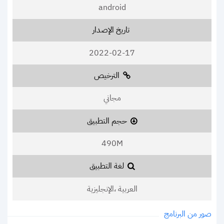
android
تاريخ الإصدار
2022-02-17
الترخيص
مجاني
حجم التطبيق
490M
لغة التطبيق
العربية ،الإنجليزية
صور من البرنامج