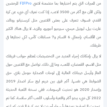
من المميزات التي يتم اختبارها بما متضمنة لاعبي
المرخصين
FIFPro
ولكن الآن مع أكثر من 3500 لاعب. إذا كنت تعرف أي شيء عن كرة
القدم، فسوف تتعرف على بعض اللاعبين مثل كريستيانو رونالد،
غاريث بيل، ليونيل ميسي، سيرجيو أجويرو، والمزيد. لا يزال هناك الكثير
من الأقسام، بإجمالي 6 اقسام و7 مسابقات كأس، لكي تجتازها في
طريقك.
لا يزال بإمكانك إجراء العديد من التخصيصات لمعظم جوانب فريقك
مثل الاسم، القمصان، الملعب، وما إلى ذلك. تواصل مع اللاعبين حول
العالم وأرسل درجاتك العالية إلى لوحات الصدارة جوجل بلاي. حتى
الضوابط هي نفسها. أكبر فرق بين دريم ليج سكر اصدار 2019
وإصدار 2020 هو تحديث الرسومات. ففي نسخة اللعبة الحديثة
2022 كل شيء يبدو أكثر واقعية وأسلوب اللعب أكثر سلاسة. كما تم
تحديث اللعبة وتزويدها بأسماء أحدث لاعبي كرة القدم، كما تم