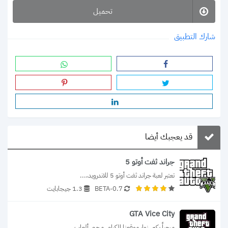
تحميل
شارك التطبيق
قد يعجبك أيضا
جراند ثفت أوتو 5
تعتبر لعبة جراند ثفت أوتو 5 للاندرويد،...
0.7-BETA
1.3 جيجابايت
GTA Vice City
مرحباً بكم، زوار موقعنا الكرام، محبي ألعاب...