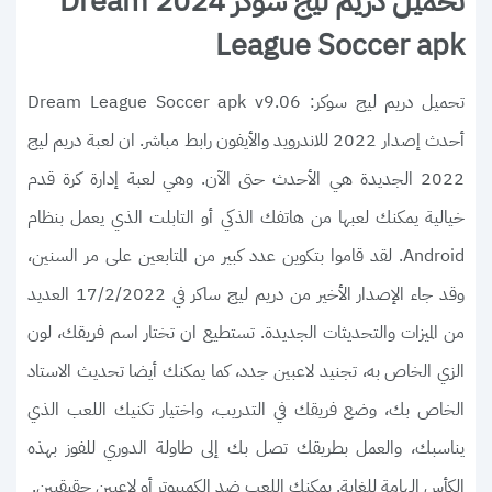
تحميل دريم ليج سوكر 2024 Dream
League Soccer apk
تحميل دريم ليج سوكر: Dream League Soccer apk v9.06
أحدث إصدار 2022 للاندرويد والأيفون رابط مباشر. ان لعبة دريم ليج
2022 الجديدة هي الأحدث حتى الآن. وهي لعبة إدارة كرة قدم
خيالية يمكنك لعبها من هاتفك الذكي أو التابلت الذي يعمل بنظام
Android. لقد قاموا بتكوين عدد كبير من المتابعين على مر السنين،
وقد جاء الإصدار الأخير من دريم ليج ساكر في 17/2/2022 العديد
من الميزات والتحديثات الجديدة. تستطيع ان تختار اسم فريقك، لون
الزي الخاص به، تجنيد لاعبين جدد، كما يمكنك أيضا تحديث الاستاد
الخاص بك، وضع فريقك في التدريب، واختيار تكنيك اللعب الذي
يناسبك، والعمل بطريقك تصل بك إلى طاولة الدوري للفوز بهذه
الكأس الهامة للغاية. يمكنك اللعب ضد الكمبيوتر أو لاعبين حقيقيين.