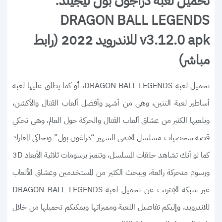
تحميل لعبة دراجون بول ليجيند:
DRAGON BALL LEGENDS
v3.12.0 apk للاندرويد 2022 (رابط
مباشر)
تحميل لعبة DRAGON BALL LEGENDS، أو كما يطلق عليها لعبة
أساطير لعبة التنين، وهى من أشهر وأفضل ألعاب القتال والأكشن،
ويلعبها الكثير من عشاق ألعاب القتال والحركة حول العالم، وهى تحكي
قصة شخصيات مسلسل الانمى الشهير “دراغون بول” وتحاكى المعارك
كما لو أنك تشاهد حلقات المسلسل، وتتميز برسومات ثلاثية الأبعاد 3D
ورسوم متحركة رائعة، ويبحث الكثير من المستخدمين وعشاق الألعاب
عبر شبكة الإنترنت عن تحميل لعبة DRAGON BALL LEGENDS
للاندرويد، وإليكم تفاصيل اللعبة ومميزاتها ويمكنكم تحميلها من خلال