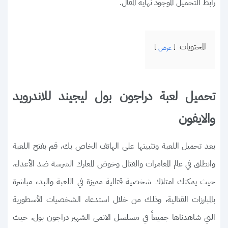
رابط التحميل الموجود نهاية المقال.
المحتويات
عرض
تحميل لعبة دراجون بول ليجيند للاندرويد
والايفون
بعد تحميل اللعبة وتثبيتها على الهاتف الخاص بك، قم بفتح اللعبة
وانطلق في عالم المغامرات والقتال وخوض المعارك الشرسة ضد الأعداء،
حيث يمكنك امتلاك شخصية قتالية مميزة في اللعبة والبدء مباشرة
بالمبارزات القتالية، وذلك من خلال استدعاء الشخصيات الأسطورية
التي شاهدناها جميعاً في مسلسل الانمى الشهير دراجون بول، حيث