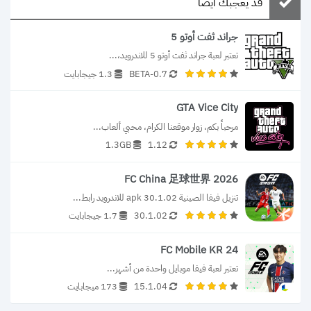
قد يعجبك أيضا
جراند ثفت أوتو 5
تعتبر لعبة جراند ثفت أوتو 5 للاندرويد،...
0.7-BETA
1.3 جيجابايت
GTA Vice City
مرحباً بكم، زوار موقعنا الكرام، محبي ألعاب...
1.3GB
1.12
FC China 足球世界 2026
تنزيل فيفا الصينية 30.1.02 apk للاندرويد رابط...
30.1.02
1.7 جيجابايت
FC Mobile KR 24
تعتبر لعبة فيفا موبايل واحدة من أشهر...
15.1.04
173 ميجابايت