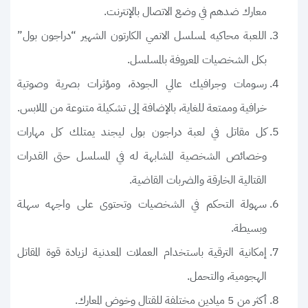
معارك ضدهم في وضع الاتصال بالإنترنت.
اللعبة محاكيه لمسلسل الانمي الكارتون الشهير “دراجون بول”
بكل الشخصيات المعروفة بالمسلسل.
رسومات وجرافيك عالي الجودة، ومؤثرات بصرية وصوتية
خرافية وممتعة للغاية، بالإضافة إلى تشكيلة متنوعة من الملابس.
كل مقاتل في لعبة دراجون بول ليجند يمتلك كل مهارات
وخصائص الشخصية المشابهة له في المسلسل حتى القدرات
القتالية الخارقة والضربات القاضية.
سهولة التحكم في الشخصيات وتحتوى على واجهه سهلة
وبسيطة.
إمكانية الترقية باستخدام العملات المعدنية لزيادة قوة المقاتل
الهجومية، والتحمل.
أكثر من 5 ميادين مختلفة للقتال وخوض المعارك.