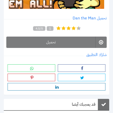
تحميل Dan the Man
4.5/5
1
تحميل
شارك التطبيق
قد يعجبك أيضا