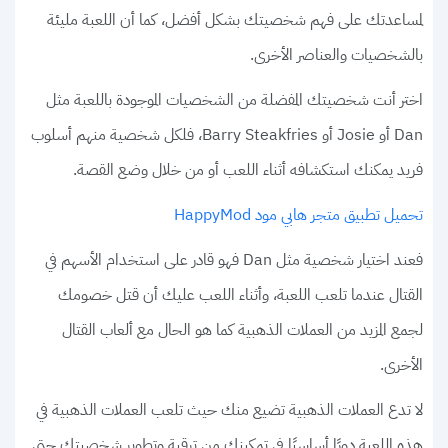
لمساعدتك على فهم شخصيتك بشكل أفضل، كما أن اللعبة مليئة
بالشخصيات والعناصر الأخرى.
اختر أنت شخصيتك المفضلة من الشخصيات الموجودة باللعبة مثل
Dan أو Josie أو Barry Steakfries، فلكل شخصية منهم أسلوب
فريد يمكنك استكشافه أثناء اللعب أو من خلال وضع القصة.
تحميل تطبيق متجر هابي مود HappyMod
فعند اختيار شخصية مثل Dan فهو قادر على استخدام الأسهم في
القتال عندما تلعب اللعبة، وأثناء اللعب عليك أن قتل خصومك
لجمع المزيد من العملات الذهبية كما هو الحال مع ألعاب القتال
الأخرى.
لا تدع العملات الذهبية تضيع منك حيث تلعب العملات الذهبية في
هذه اللعبة دورًا أساسيًا في تمكينك من ترقية وتطوير شخصيتك حتي