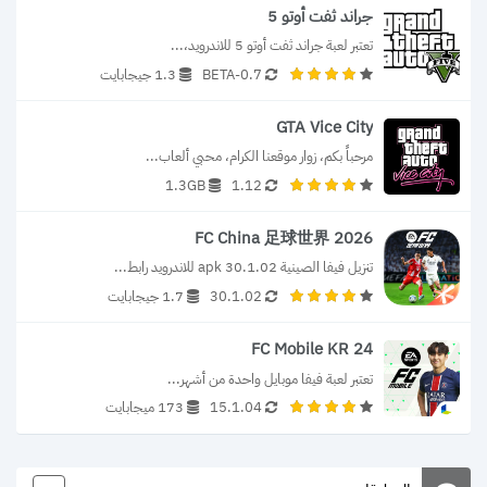
جراند ثفت أوتو 5
تعتبر لعبة جراند ثفت أوتو 5 للاندرويد،...
0.7-BETA
1.3 جيجابايت
GTA Vice City
مرحباً بكم، زوار موقعنا الكرام، محبي ألعاب...
1.3GB
1.12
FC China 足球世界 2026
تنزيل فيفا الصينية 30.1.02 apk للاندرويد رابط...
30.1.02
1.7 جيجابايت
FC Mobile KR 24
تعتبر لعبة فيفا موبايل واحدة من أشهر...
15.1.04
173 ميجابايت