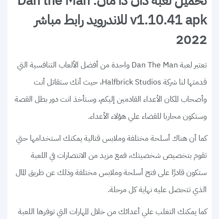
تحميل لعبة دان ذا مان: Dan the Man
v1.10.41 apk للاندرويد رابط مباشر
2022
تعتبر لعبة Dan The Man واحدة من أفضل الألعاب التنافسية التي
قدمتها لنا شركة Halfbrick Studios، حيث أنك ستقاتل أنت
وأصحاب المكان الأعداء القادمين إليكم، وستأخذ انت دور بطل القصة
وستكون محاربا للقضاء علي هؤلاء الأعداء.
كما أن هناك أسلحة مختلفة وملابس قتالية يمكنك استخدامها حتي
تقوم بتخصيص شخصيتك، فمع مزيد من الانتصارات في اللعبة
ستكون قادرًا على فتح أسلحة وملابس مختلفة وذلك عن طريق المال
الذي تتحصل عليه نهاية كل مرحلة.
كما يمكنك التغلب علي أعدائك من خلال المهارات التي توفرها اللعبة