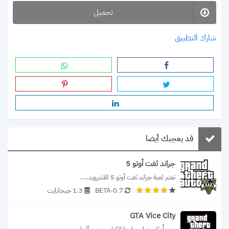
تحميل
شارك التطبيق
قد يعجبك أيضا
جراند ثفت أوتو 5
تعتبر لعبة جراند ثفت أوتو 5 للاندرويد،...
0.7-BETA
1.3 جيجابايت
GTA Vice City