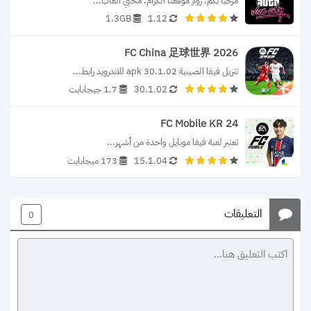
مرحباً بكم، زوار موقعنا الكرام، محبي ألعاب...
1.3GB
1.12
FC China 足球世界 2026
تنزيل فيفا الصينية 30.1.02 apk للاندرويد رابط...
30.1.02
1.7 جيجابايت
FC Mobile KR 24
تعتبر لعبة فيفا موبايل واحدة من أشهر...
15.1.04
173 ميجابايت
التعليقات
0