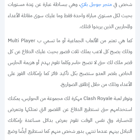
شخص في
، وهي ببساطة عبارة عن عِدة مستويات
متجر جوجل بلاي
بحيث لكل مستوى مباراة واحدة فقط وما عليك سوى مقاتلة الأعداء
والمحاربين الذين يريدوا قتلك.
كما هي تعتبر من الألعاب الجماعية أو ما تسمي ب Multi Player
وذلك يصبح كل لاعب يملك ثلاث قصور بحيث عليك الدفاع عن كل
قصر ملك لك حتى لا تصبح خاسر وكلما تقوم بهدم أو هزيمة الحارس
الخاص بقصر العدو ستصبح بكل تأكيد فائز كما بإمكانك الفوز على
الأعداء وذلك من خلال إطلاق الصواريخ.
وتوفر لعبة Clash Royale مهكرة لك مجموعة من الحوارس، يمكنك
استخدامهم حتى تستطيع الدفاع عن القصور التي تمتلكها وتتعرض
للخسارة، وفي نفس الوقت تقوم بعرض بدائل مساعدة بإمكانك
التبادل بينهم عندما تنتهي بدور شخص منهم كما تستطيع أيضًا وضع