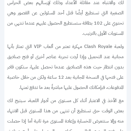
لك والانتباه عند مقاتلة الأعداء وذلك لإرسالهم بعض الحراس
الصغيرة التي تستطيع أيضًا قتل أحد المسئولين عن القصور وهي
تحتوي على 102 بطاقة ستستطيع الحصول عليهم عندما تنتهي من
المستويات الأولى بالترتيب.
ولعبة Clash Royale مهكرة تعتبر من ألعاب VIP التي تمتاز بأنها
مجانية عند التحميل وإذا أردت تجربة عناصر أخرى أو فتح صناديق
بدون انتظار حيث هذه الصناديق عندما تحصل عليها، ستكون قادر
على فتحها في النسخة المجانية بعد 12 ساعة ولكن من خلال خاصية
المدفوعات، فبإمكانك الحصول عليها مباشرةً بعد ما تدفع ثمنها.
مع الأخذ في الاعتبار أثناء كل مستوى من أدوار اللعبة، سيتيح لك
بعض الوقت حتى تستطيع أن تنتهى من هذا المستوى قبل الانتهاء
منه وإلا ستتعرض للخسارة وإعادة المستوى مرة ثانية أما إذا حصلت