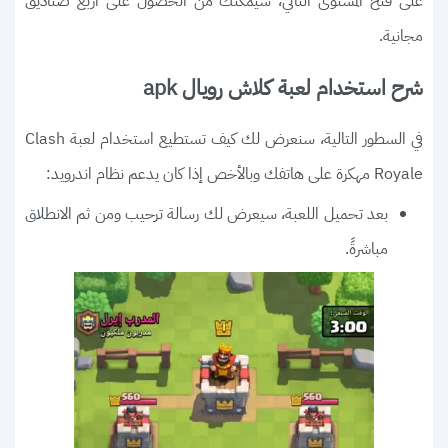
على فتح المستوى التالي، سيمكنك من الحصول على أربع صناديق
مجانية.
شرح استخدام لعبة كلاش رويال apk
في السطور التالية، سنعرض لك كيف تستطيع استخدام لعبة Clash
Royale مهكرة على هاتفك وبالأخص إذا كان يدعم نظام اندرويد:
بعد تحميل اللعبة، سيعرض لك رسالة ترحيب ومن ثم الانطلاق
مباشرةً.