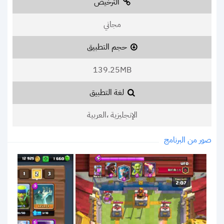
الترخيص
مجاني
حجم التطبيق
139.25MB
لغة التطبيق
الإنجليزية ،العربية
صور من البرنامج