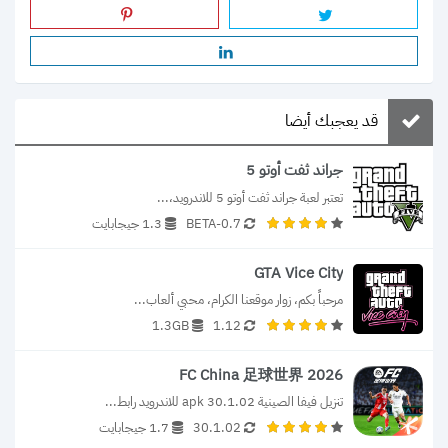
قد يعجبك أيضا
جراند ثفت أوتو 5
تعتبر لعبة جراند ثفت أوتو 5 للاندرويد،...
0.7-BETA
1.3 جيجابايت
GTA Vice City
مرحباً بكم، زوار موقعنا الكرام، محبي ألعاب...
1.3GB
1.12
FC China 足球世界 2026
تنزيل فيفا الصينية 30.1.02 apk للاندرويد رابط...
30.1.02
1.7 جيجابايت