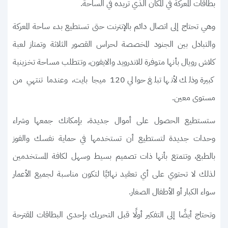
بطاقات المعركة في المكان الذي تريده في الساحة.
وهي تحتاج إلى اتصال دائم بالإنترنت حتى تستطيع بدء ساحة المعركة
والتبادل بين الجنود المخصصة لحراس القصور الثلاثة وتمتاز لعبة
كلاش رويال بأنها متوفرة للاندرويد والايفون، وتتطلب مساحة تخزينية
كبيرة وذلك لأنها تبلغ حوالي 120 ميجا بايت، وعندما تنتهي من
مستوى معين.
ستستطيع الحصول على أموال جديدة، بإمكانك جمعها وشراء
وحدات جديدة لتستطيع أن تستخدمها في حماية نفسك والفوز
بالطبع، وتتمتع بأنها ذات تصميم بسيط وسهل لكافة المستخدمين
لذلك لا تحتوي على أي تعقيد نهائيًا لتكون مناسبة لجميع الأعمار
سواء الكبار أو الأطفال الصغار.
وتحتاج أيضًا إلى التفكير أولًا قبل التحريك بإحدى البطاقات المقترحة