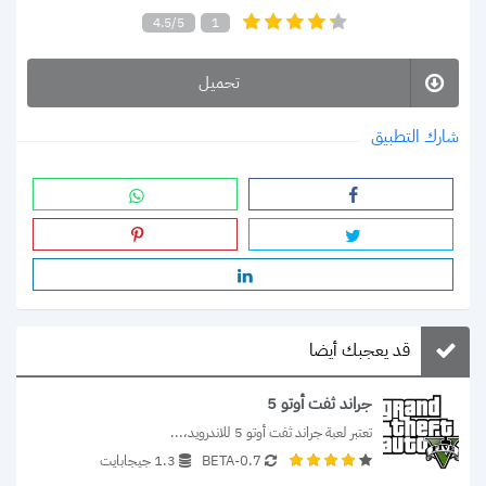
4.5/5
1
تحميل
شارك التطبيق
قد يعجبك أيضا
جراند ثفت أوتو 5
تعتبر لعبة جراند ثفت أوتو 5 للاندرويد،...
0.7-BETA
1.3 جيجابايت