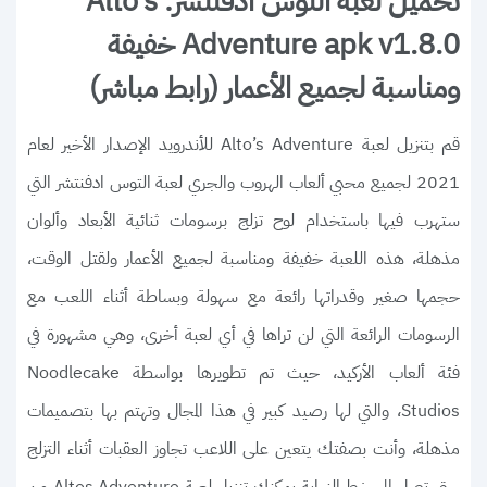
تحميل لعبة التوس ادفنتشر: Alto’s
Adventure apk v1.8.0 خفيفة
ومناسبة لجميع الأعمار (رابط مباشر)
قم بتنزيل لعبة Alto’s Adventure للأندرويد الإصدار الأخير لعام
2021 لجميع محبي ألعاب الهروب والجري لعبة التوس ادفنتشر التي
ستهرب فيها باستخدام لوح تزلج برسومات ثنائية الأبعاد وألوان
مذهلة، هذه اللعبة خفيفة ومناسبة لجميع الأعمار ولقتل الوقت،
حجمها صغير وقدراتها رائعة مع سهولة وبساطة أثناء اللعب مع
الرسومات الرائعة التي لن تراها في أي لعبة أخرى، وهي مشهورة في
فئة ألعاب الأركيد، حيث تم تطويرها بواسطة Noodlecake
Studios، والتي لها رصيد كبير في هذا المجال وتهتم بها بتصميمات
مذهلة، وأنت بصفتك يتعين على اللاعب تجاوز العقبات أثناء التزلج