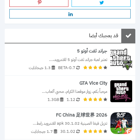
قد يعجبك أيضا
جراند ثفت أوتو 5
تعتبر لعبة جراند ثفت أوتو 5 للاندرويد،...
0.7-BETA
1.3 جيجابايت
GTA Vice City
مرحباً بكم، زوار موقعنا الكرام، محبي ألعاب...
1.3GB
1.12
FC China 足球世界 2026
تنزيل فيفا الصينية 30.1.02 apk للاندرويد رابط...
30.1.02
1.7 جيجابايت