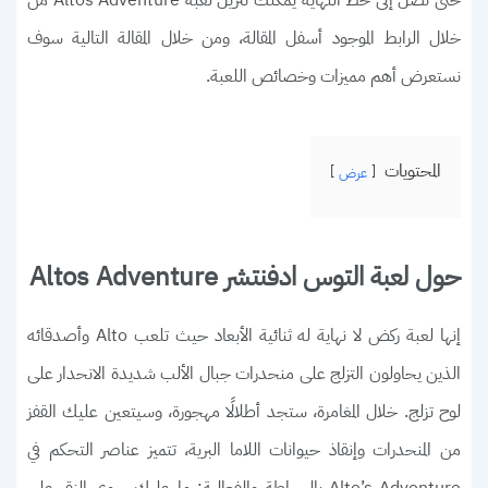
حتى تصل إلى خط النهاية يمكنك تنزيل لعبة Altos Adventure من
خلال الرابط الموجود أسفل المقالة، ومن خلال المقالة التالية سوف
نستعرض أهم مميزات وخصائص اللعبة.
المحتويات
عرض
حول لعبة التوس ادفنتشر Altos Adventure
إنها لعبة ركض لا نهاية له ثنائية الأبعاد حيث تلعب Alto وأصدقائه
الذين يحاولون التزلج على منحدرات جبال الألب شديدة الانحدار على
لوح تزلج. خلال المغامرة، ستجد أطلالًا مهجورة، وسيتعين عليك القفز
من المنحدرات وإنقاذ حيوانات اللاما البرية، تتميز عناصر التحكم في
Alto’s Adventure بالبساطة والفعالية: ما عليك سوى النقر على