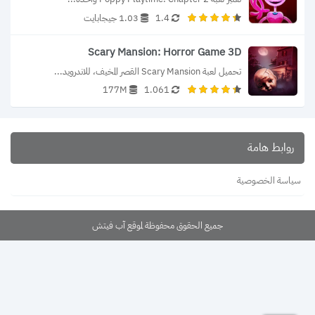
1.4
1.03 جيجابايت
Scary Mansion: Horror Game 3D‏
تحميل لعبة Scary Mansion القصر المخيف، للاندرويد...
177M
1.061
روابط هامة
سياسة الخصوصية
جميع الحقوق محفوظة لموقع آب فيتش