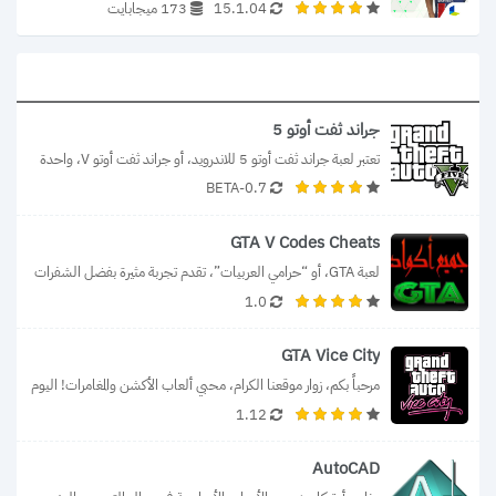
15.1.04
173 ميجابايت
جراند ثفت أوتو 5
تعتبر لعبة جراند ثفت أوتو 5 للاندرويد، أو جراند ثفت أوتو V، واحدة 
0.7-BETA
من...
GTA V Codes Cheats
لعبة GTA، أو “حرامي العربيات”، تقدم تجربة مثيرة بفضل الشفرات 
1.0
التي تمنح اللاعبين قوى...
GTA Vice City
مرحباً بكم، زوار موقعنا الكرام، محبي ألعاب الأكشن والمغامرات! اليوم 
1.12
نقدم لكم لعبة جاتا...
AutoCAD