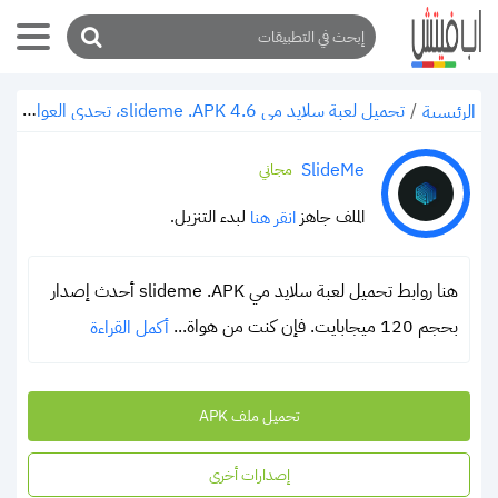
/
تحميل لعبة سلايد مي slideme .APK 4.6، تحدى العواقب المختلفة
الرئيسية
SlideMe
مجاني
الملف جاهز
لبدء التنزيل.
انقر هنا
هنا روابط تحميل لعبة سلايد مي slideme .APK أحدث إصدار
بحجم 120 ميجابايت. فإن كنت من هواة...
أكمل القراءة
تحميل ملف APK
إصدارات أخرى