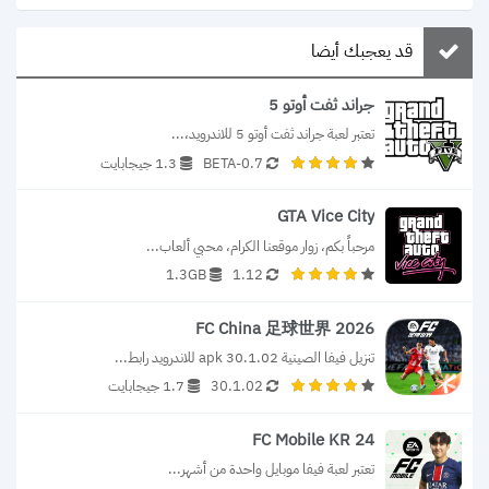
قد يعجبك أيضا
جراند ثفت أوتو 5
تعتبر لعبة جراند ثفت أوتو 5 للاندرويد،...
0.7-BETA
1.3 جيجابايت
GTA Vice City
مرحباً بكم، زوار موقعنا الكرام، محبي ألعاب...
1.3GB
1.12
FC China 足球世界 2026
تنزيل فيفا الصينية 30.1.02 apk للاندرويد رابط...
30.1.02
1.7 جيجابايت
FC Mobile KR 24
تعتبر لعبة فيفا موبايل واحدة من أشهر...