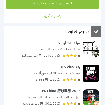
التحميل من متجر Google Play
إصدارات أخرى
قد يعجبك أيضا
جراند ثفت أوتو 5
تعتبر لعبة جراند ثفت أوتو 5 للاندرويد،...
0.7-BETA
1.3 جيجابايت
GTA Vice City
مرحباً بكم، زوار موقعنا الكرام، محبي ألعاب...
1.3GB
1.12
FC China 足球世界 2026
تنزيل فيفا الصينية 30.1.02 apk للاندرويد رابط...
30.1.02
1.7 جيجابايت