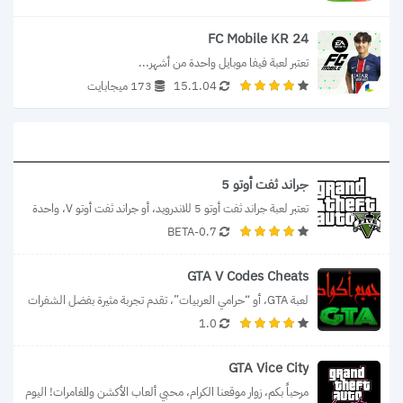
FC Mobile KR 24
تعتبر لعبة فيفا موبايل واحدة من أشهر...
15.1.04
173 ميجابايت
جراند ثفت أوتو 5
تعتبر لعبة جراند ثفت أوتو 5 للاندرويد، أو جراند ثفت أوتو V، واحدة 
0.7-BETA
من...
GTA V Codes Cheats
لعبة GTA، أو “حرامي العربيات”، تقدم تجربة مثيرة بفضل الشفرات 
1.0
التي تمنح اللاعبين قوى...
GTA Vice City
مرحباً بكم، زوار موقعنا الكرام، محبي ألعاب الأكشن والمغامرات! اليوم 