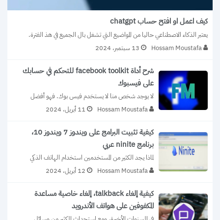
كيف اعمل او افتح حساب chatgpt
يعتبر الذكاء الاصطناعي حاليا من المواضيع التي تشغل بال الجميع في هذ الفترة. 
فهي...
Hossam Moustafa
13 سبتمبر، 2024
شرح أداة facebook toolkit للتحكم في حسابك
على فيسبوك
لا يوجد شخص منا لا يستخدم فيس بوك. فهو أفضل 
وأشهر منصة تواصل اجتماعي...
Hossam Moustafa
11 أبريل، 2024
كيفية تثبيت البرامج على ويندوز 7 ويندوز 10،
برنامج ninite عربي
لماذا يجد الكثير من المستخدمين استخدام الهاتف الذكي 
أسهل من الكمبيوتر من حيث التعامل...
Hossam Moustafa
12 أبريل، 2024
كيفية إلغاء talkback، إلغاء خاصية مساعدة
المكفوفين على هواتف الأندرويد
في السنوات الأخيرة، ومع استحداث الكثير من وسائل 