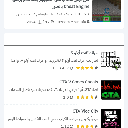
Cheat Engine بالصور
في هذا المقال سوف تتعرف على طريقة تهكير الالعاب عن 
طريق استخدام واحد من...
Hossam Moustafa
12 أبريل، 2024
جراند ثفت أوتو 5
تعتبر لعبة جراند ثفت أوتو 5 للاندرويد، أو جراند ثفت أوتو V، واحدة 
0.7-BETA
من...
GTA V Codes Cheats
لعبة GTA، أو “حرامي العربيات”، تقدم تجربة مثيرة بفضل الشفرات 
1.0
التي تمنح اللاعبين قوى...
GTA Vice City
مرحباً بكم، زوار موقعنا الكرام، محبي ألعاب الأكشن والمغامرات! اليوم 
1.12
نقدم لكم لعبة جاتا...