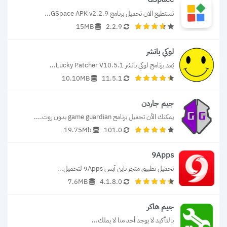
تستطيع الان تحميل برنامج GSpace APK v2.2.9...
15MB
2.2.9
لوكي باتشر
يُعد برنامج لوكي باتشر Lucky Patcher V10.5.1...
10.10MB
11.5.1
جيم جاردن
يمكنك الأن تحميل برنامج game guardian بدون روت....
19.75Mb
101.0
9Apps
تحميل تطبيق متجر ناين آبس 9Apps لتحميل...
7.6MB
4.1.8.0
جيم هاكر
بالتأكيد لا يوجد أحد منا لا يملك...