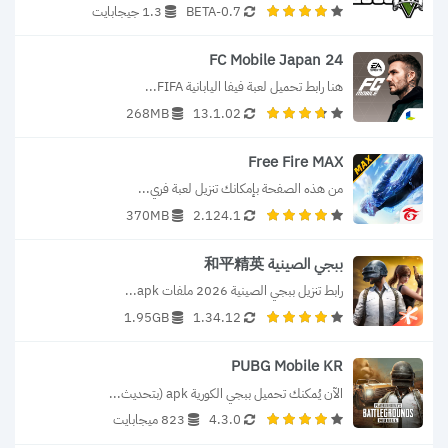
0.7-BETA
1.3 جيجابايت
FC Mobile Japan 24
هنا رابط تحميل لعبة فيفا اليابانية FIFA...
268MB
13.1.02
Free Fire MAX
من هذه الصفحة بإمكانك تنزيل لعبة فري...
370MB
2.124.1
ببجي الصينية 和平精英
رابط تنزيل ببجي الصينية 2026 ملفات apk...
1.95GB
1.34.12
PUBG Mobile KR
الآن يُمكنك تحميل ببجي الكورية apk (بتحديث...
4.3.0
823 ميجابايت