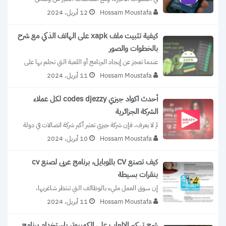
التكنولوجيا، تم ظهور خاصية التوك باك...
Hossam Moustafa
12 أبريل، 2024
كيفية تثبيت ملف xapk على الهاتف الذكي مع شرح
بالخطوات والصور
عندما تعجز عن إيجاد البرنامج أو اللعبة التي تحلم بها على 
بلاي ستور في...
Hossam Moustafa
11 أبريل، 2024
أحدث اكواد جيزي codes djezzy لكل عملاء
الشركة الجزائرية
لم لا يعرف، فإن شركة جيزي تعتبر أكبر شركة اتصالات في دولة 
الجزائر. فهي...
Hossam Moustafa
10 أبريل، 2024
كيف تصنع CV بالموبايل، برنامج عربى لصنع cv
بنقرات بسيطة
إن سوق العمل مليء بالوظائف التي تنتظر شاغريها، 
وبالطبع طالما دخلت هنا لتقرأ سطور...
Hossam Moustafa
11 أبريل، 2024
شرح تهكير الالعاب على الكمبيوتر باستخدام برنامج